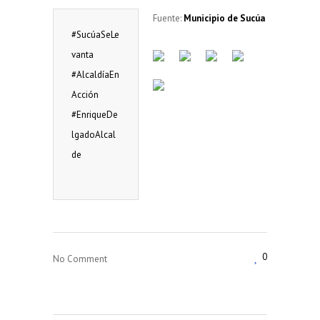
Fuente:
Municipio de Sucúa
#SucúaSeLe
vanta
#AlcaldíaEn
Acción
#EnriqueDe
lgadoAlcal
de
0
No Comment