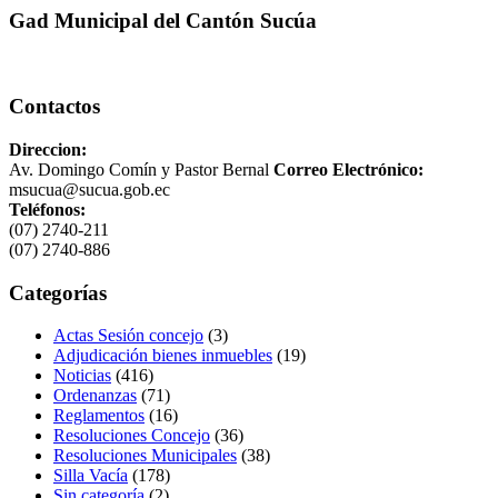
Gad Municipal del Cantón Sucúa
Contactos
Direccion:
Av. Domingo Comín y Pastor Bernal
Correo Electrónico:
msucua@sucua.gob.ec
Teléfonos:
(07) 2740-211
(07) 2740-886
Categorías
Actas Sesión concejo
(3)
Adjudicación bienes inmuebles
(19)
Noticias
(416)
Ordenanzas
(71)
Reglamentos
(16)
Resoluciones Concejo
(36)
Resoluciones Municipales
(38)
Silla Vacía
(178)
Sin categoría
(2)