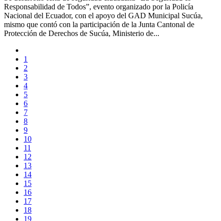
Responsabilidad de Todos”, evento organizado por la Policía
Nacional del Ecuador, con el apoyo del GAD Municipal Sucúa,
mismo que contó con la participación de la Junta Cantonal de
Protección de Derechos de Sucúa, Ministerio de...
1
2
3
4
5
6
7
8
9
10
11
12
13
14
15
16
17
18
19