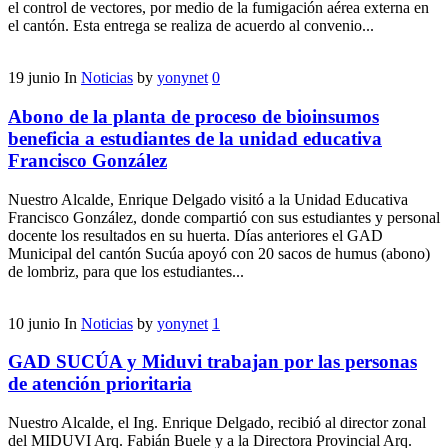
el control de vectores, por medio de la fumigación aérea externa en
el cantón. Esta entrega se realiza de acuerdo al convenio...
19
junio
In
Noticias
by
yonynet
0
Abono de la planta de proceso de bioinsumos
beneficia a estudiantes de la unidad educativa
Francisco González
Nuestro Alcalde, Enrique Delgado visitó a la Unidad Educativa
Francisco González, donde compartió con sus estudiantes y personal
docente los resultados en su huerta. Días anteriores el GAD
Municipal del cantón Sucúa apoyó con 20 sacos de humus (abono)
de lombriz, para que los estudiantes...
10
junio
In
Noticias
by
yonynet
1
GAD SUCÚA y Miduvi trabajan por las personas
de atención prioritaria
Nuestro Alcalde, el Ing. Enrique Delgado, recibió al director zonal
del MIDUVI Arq. Fabián Buele y a la Directora Provincial Arq.