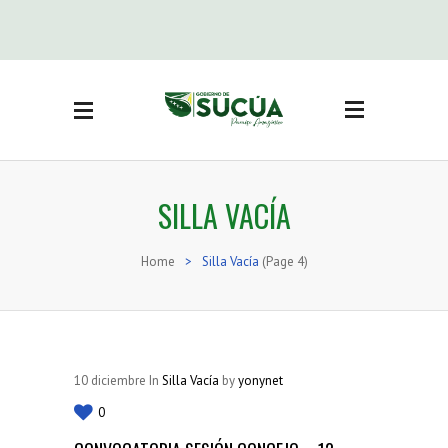
Side Menu
BUSCAR
CATEGORÍAS
SILLA VACÍA
Actas Sesión concejo
(3)
Adjudicación bienes
inmuebles
(19)
Home
>
Silla Vacía
(Page 4)
Noticias
(416)
Ordenanzas
(71)
Reglamentos
(16)
Resoluciones
(74)
10
diciembre
In
Silla Vacía
by
yonynet
Resoluciones Concejo
0
(36)