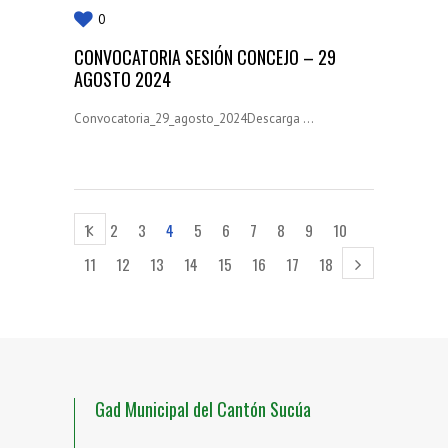
0
CONVOCATORIA SESIÓN CONCEJO – 29
AGOSTO 2024
Convocatoria_29_agosto_2024Descarga ...
1
2
3
4
5
6
7
8
9
10
11
12
13
14
15
16
17
18
Gad Municipal del Cantón Sucúa