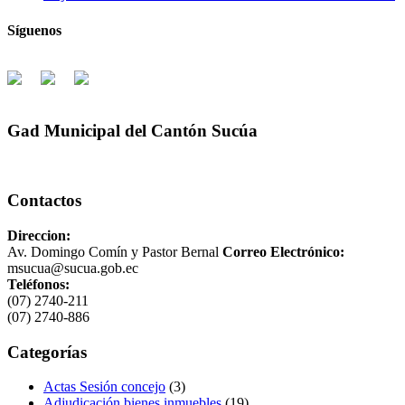
Síguenos
Gad Municipal del Cantón Sucúa
Contactos
Direccion:
Av. Domingo Comín y Pastor Bernal
Correo Electrónico:
msucua@sucua.gob.ec
Teléfonos:
(07) 2740-211
(07) 2740-886
Categorías
Actas Sesión concejo
(3)
Adjudicación bienes inmuebles
(19)