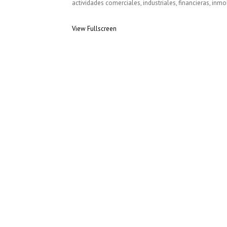
actividades comerciales, industriales, financieras, inmo
View Fullscreen
Saltar
al
contenido
del
PDF