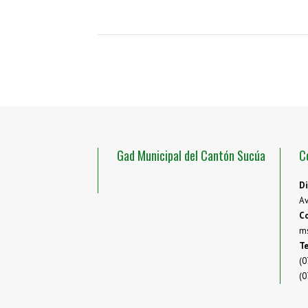
Gad Municipal del Cantón Sucúa
C
Di
Av
Co
m
Te
(0
(0