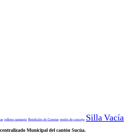
Silla Vacía
as
relleno sanitario
Rendición de Cuentas
sesión de concejo
entralizado Municipal del cantón Sucúa.