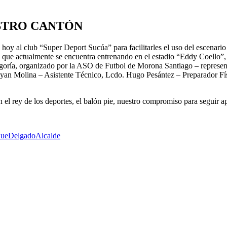
STRO CANTÓN
oy al club “Super Deport Sucúa” para facilitarles el uso del escenario 
 que actualmente se encuentra entrenando en el estadio “Eddy Coello”, 
goría, organizado por la ASO de Futbol de Morona Santiago – represen
ayan Molina – Asistente Técnico, Lcdo. Hugo Pesántez – Preparador Fís
en el rey de los deportes, el balón pie, nuestro compromiso para segui
queDelgadoAlcalde