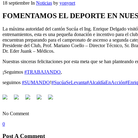
18
septiembre
In
Noticias
by
yonynet
FOMENTAMOS EL DEPORTE EN NUE
La máxima autoridad del cantón Sucúa el Ing. Enrique Delgado visitó h
entrenamientos, esta es una pequeña donación e incentivo para el club
encuentran preparando para el campeonato de ascenso a segunda cate
Presidente del Club, Prof. Mariano Coello – Director Técnico, Sr. Br
Dr. Eder Juank – Médicos.
Nuestras sinceras felicitaciones por esta meta que se han planteando 
¡Seguimos
#TRABAJANDO
,
seguimos
#SUMANDO
!
#SucúaSeLevanta
#AlcaldíaEnAcción
#Enri
No Comment
0
Post A Comment