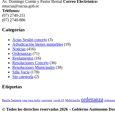
Av. Domingo Comín y Pastor Bernal
Correo Electrónico:
msucua@sucua.gob.ec
Teléfonos:
(07) 2740-211
(07) 2740-886
Categorías
Actas Sesión concejo
(3)
Adjudicación bienes inmuebles
(19)
Noticias
(416)
Ordenanzas
(71)
Reglamentos
(16)
Resoluciones Concejo
(36)
Resoluciones Municipales
(38)
Silla Vacía
(178)
Sin categoría
(2)
Etiquetas
ordenanza
Batería Sanitaria
casa para todos
convenio
covid-19
Multicancha
ordenanz
© Todos los derechos reservados 2026 – Gobierno Autónomo Desc