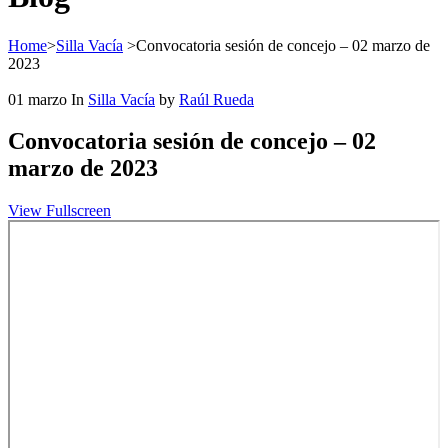
Home
>
Silla Vacía
>
Convocatoria sesión de concejo – 02 marzo de
2023
01
marzo
In
Silla Vacía
by
Raúl Rueda
Convocatoria sesión de concejo – 02
marzo de 2023
View Fullscreen
Saltar
al
contenido
del
PDF