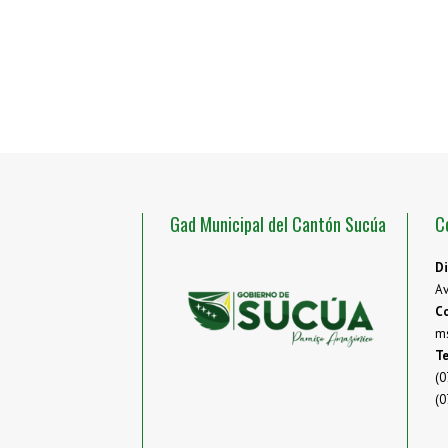
Gad Municipal del Cantón Sucúa
C
Di
Av
Co
m
Te
(0
(0