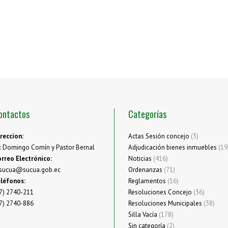
ontactos
Categorías
reccion:
Actas Sesión concejo
(3)
. Domingo Comín y Pastor Bernal
Adjudicación bienes inmuebles
(19
rreo Electrónico:
Noticias
(416)
sucua@sucua.gob.ec
Ordenanzas
(71)
léfonos:
Reglamentos
(16)
7) 2740-211
Resoluciones Concejo
(36)
7) 2740-886
Resoluciones Municipales
(38)
Silla Vacía
(178)
Sin categoría
(2)