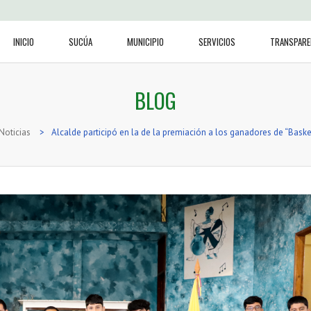
INICIO
SUCÚA
MUNICIPIO
SERVICIOS
TRANSPARE
BLOG
Noticias
>
Alcalde participó en la de la premiación a los ganadores de “Bask