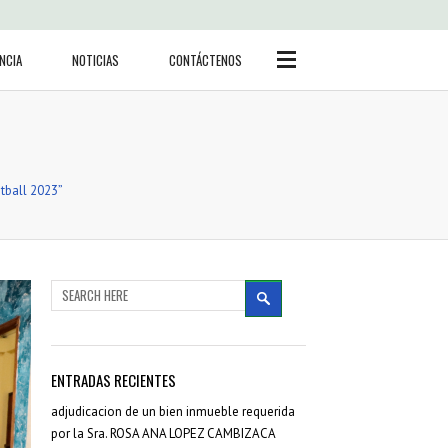
Side Menu
BUSCAR
NCIA
NOTICIAS
CONTÁCTENOS
CATEGORÍAS
etball 2023”
Actas Sesión concejo
(3)
Adjudicación bienes
inmuebles
(19)
Noticias
(416)
Ordenanzas
(71)
Reglamentos
(16)
ENTRADAS RECIENTES
Resoluciones
(74)
Resoluciones Concejo
adjudicacion de un bien inmueble requerida
(36)
por la Sra. ROSA ANA LOPEZ CAMBIZACA