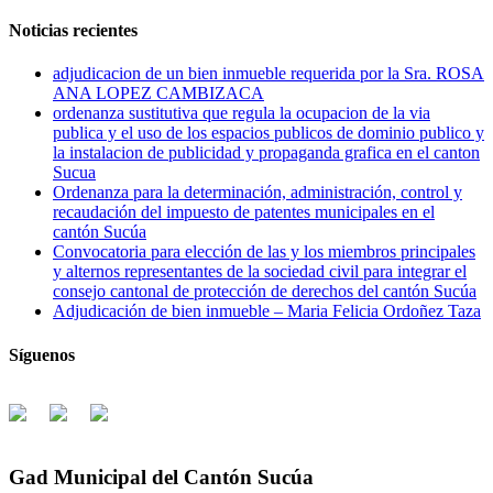
Noticias recientes
adjudicacion de un bien inmueble requerida por la Sra. ROSA
ANA LOPEZ CAMBIZACA
ordenanza sustitutiva que regula la ocupacion de la via
publica y el uso de los espacios publicos de dominio publico y
la instalacion de publicidad y propaganda grafica en el canton
Sucua
Ordenanza para la determinación, administración, control y
recaudación del impuesto de patentes municipales en el
cantón Sucúa
Convocatoria para elección de las y los miembros principales
y alternos representantes de la sociedad civil para integrar el
consejo cantonal de protección de derechos del cantón Sucúa
Adjudicación de bien inmueble – Maria Felicia Ordoñez Taza
Síguenos
Gad Municipal del Cantón Sucúa