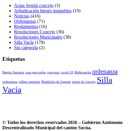
Actas Sesión concejo
(3)
Adjudicación bienes inmuebles
(19)
Noticias
(416)
Ordenanzas
(71)
Reglamentos
(16)
Resoluciones Concejo
(36)
Resoluciones Municipales
(38)
Silla Vacía
(178)
Sin categoría
(2)
Etiquetas
ordenanza
Batería Sanitaria
casa para todos
convenio
covid-19
Multicancha
Silla
ordenanzas
relleno sanitario
Rendición de Cuentas
sesión de concejo
Vacía
© Todos los derechos reservados 2026 – Gobierno Autónomo
Descentralizado Municipal del cantón Sucúa.