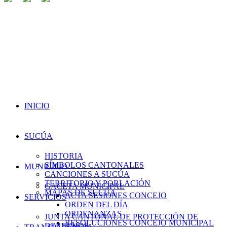
INICIO
SUCÚA
HISTORIA
SÍMBOLOS CANTONALES
MUNICIPIO
CANCIONES A SUCÚA
TERRITORIO Y POBLACIÓN
GACETA MUNICIPAL
MAPAS DE SUCÚA
ACTA SESIONES CONCEJO
SERVICIOS
ORDEN DEL DÍA
ORDENANZAS
JUNTA CANTONAL DE PROTECCIÓN DE
RESOLUCIONES CONCEJO MUNICIPAL
DERECHOS