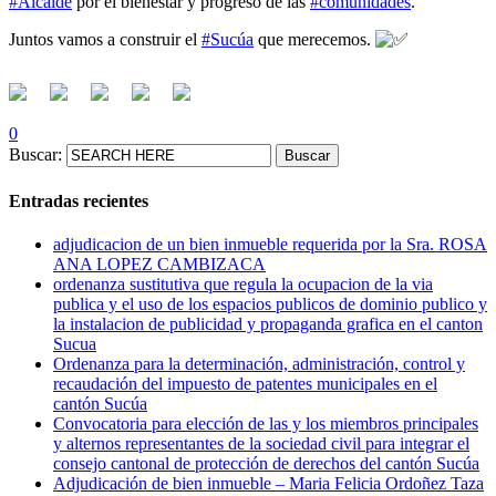
#Alcalde
por el bienestar y progreso de las
#comunidades
.
Juntos vamos a construir el
#Sucúa
que merecemos.
0
Buscar:
Entradas recientes
adjudicacion de un bien inmueble requerida por la Sra. ROSA
ANA LOPEZ CAMBIZACA
ordenanza sustitutiva que regula la ocupacion de la via
publica y el uso de los espacios publicos de dominio publico y
la instalacion de publicidad y propaganda grafica en el canton
Sucua
Ordenanza para la determinación, administración, control y
recaudación del impuesto de patentes municipales en el
cantón Sucúa
Convocatoria para elección de las y los miembros principales
y alternos representantes de la sociedad civil para integrar el
consejo cantonal de protección de derechos del cantón Sucúa
Adjudicación de bien inmueble – Maria Felicia Ordoñez Taza