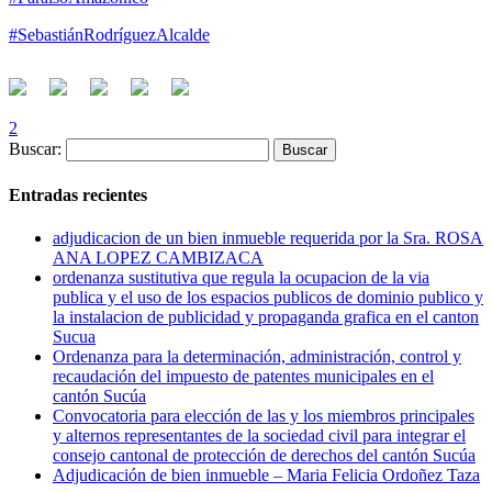
#SebastiánRodríguezAlcalde
2
Buscar:
Entradas recientes
adjudicacion de un bien inmueble requerida por la Sra. ROSA
ANA LOPEZ CAMBIZACA
ordenanza sustitutiva que regula la ocupacion de la via
publica y el uso de los espacios publicos de dominio publico y
la instalacion de publicidad y propaganda grafica en el canton
Sucua
Ordenanza para la determinación, administración, control y
recaudación del impuesto de patentes municipales en el
cantón Sucúa
Convocatoria para elección de las y los miembros principales
y alternos representantes de la sociedad civil para integrar el
consejo cantonal de protección de derechos del cantón Sucúa
Adjudicación de bien inmueble – Maria Felicia Ordoñez Taza