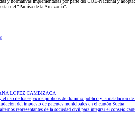
idas y normativas implementadas por parte del COE-Nacional y adopta
estar del “Paraíso de la Amazonía”.
e
. ROSA ANA LOPEZ CAMBIZACA
 y el uso de los espacios publicos de dominio publico y la instalacion d
audación del impuesto de patentes municipales en el cantón Sucúa
alternos representantes de la sociedad civil para integrar el consejo ca