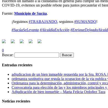
Hacemos un llamado a la ciudadanía en general para cumplir las med
COVID-19, evitemos un posible rebote para juntos precautelar el bien
Fuente:
Municipio de Sucúa
.
¡Seguimos
#TRABAJANDO
, seguimos
#SUMANDO
!
#SucúaSeLevanta
#AlcaldíaEnAcción
#EnriqueDelgadoAlcald
0
Buscar:
Entradas recientes
adjudicacion de un bien inmueble requerida por la Sra
ordenanza sustitutiva que regula la ocupacion de la via publica
Ordenanza para la determinación, administración, control y rec
Convocatoria para elección de las y los miembros principales y 
Adjudicación de bien inmueble – Maria Felicia Ordoñez Taza
Noticias recientes