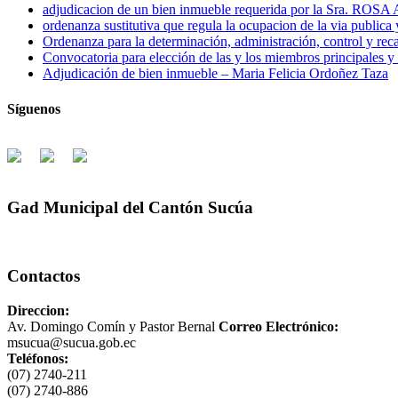
adjudicacion de un bien inmueble requerida por la Sra
ordenanza sustitutiva que regula la ocupacion de la via publica
Ordenanza para la determinación, administración, control y rec
Convocatoria para elección de las y los miembros principales y 
Adjudicación de bien inmueble – Maria Felicia Ordoñez Taza
Síguenos
Gad Municipal del Cantón Sucúa
Contactos
Direccion:
Av. Domingo Comín y Pastor Bernal
Correo Electrónico:
msucua@sucua.gob.ec
Teléfonos:
(07) 2740-211
(07) 2740-886