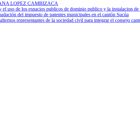
. ROSA ANA LOPEZ CAMBIZACA
 y el uso de los espacios publicos de dominio publico y la instalacion d
audación del impuesto de patentes municipales en el cantón Sucúa
alternos representantes de la sociedad civil para integrar el consejo ca