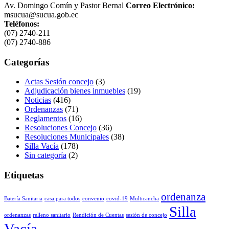
Av. Domingo Comín y Pastor Bernal
Correo Electrónico:
msucua@sucua.gob.ec
Teléfonos:
(07) 2740-211
(07) 2740-886
Categorías
Actas Sesión concejo
(3)
Adjudicación bienes inmuebles
(19)
Noticias
(416)
Ordenanzas
(71)
Reglamentos
(16)
Resoluciones Concejo
(36)
Resoluciones Municipales
(38)
Silla Vacía
(178)
Sin categoría
(2)
Etiquetas
ordenanza
Batería Sanitaria
casa para todos
convenio
covid-19
Multicancha
Silla
ordenanzas
relleno sanitario
Rendición de Cuentas
sesión de concejo
Vacía