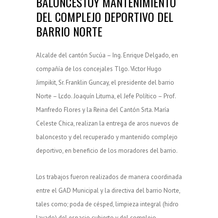
BALONCESTOY MANTENIMIENTO
DEL COMPLEJO DEPORTIVO DEL
BARRIO NORTE
Alcalde del cantón Sucúa – Ing. Enrique Delgado, en
compañía de los concejales Tlgo. Víctor Hugo
Jimpikit, Sr. Franklin Guncay, el presidente del barrio
Norte – Lcdo. Joaquín Lituma, el Jefe Político – Prof.
Manfredo Flores y la Reina del Cantón Srta. María
Celeste Chica, realizan la entrega de aros nuevos de
baloncesto y del recuperado y mantenido complejo
deportivo, en beneficio de los moradores del barrio.
Los trabajos fueron realizados de manera coordinada
entre el GAD Municipal y la directiva del barrio Norte,
tales como; poda de césped, limpieza integral (hidro
lavado) del espacio cubierto y del complejo