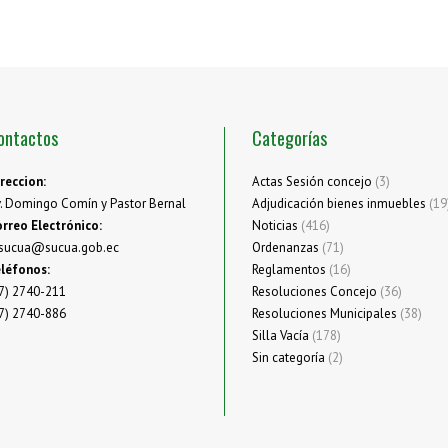
ontactos
Categorías
reccion:
Actas Sesión concejo
(3)
. Domingo Comín y Pastor Bernal
Adjudicación bienes inmuebles
(19
rreo Electrónico:
Noticias
(416)
sucua@sucua.gob.ec
Ordenanzas
(71)
léfonos:
Reglamentos
(16)
7) 2740-211
Resoluciones Concejo
(36)
7) 2740-886
Resoluciones Municipales
(38)
Silla Vacía
(178)
Sin categoría
(2)