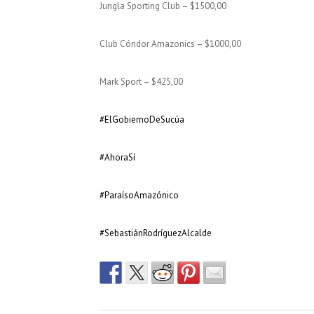
Jungla Sporting Club – $1500,00
Club Cóndor Amazonics – $1000,00
Mark Sport – $425,00
#ElGobiernoDeSucúa
#AhoraSí
#ParaísoAmazónico
#SebastiánRodríguezAlcalde