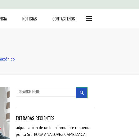
Side Menu
BUSCAR
NCIA
NOTICIAS
CONTÁCTENOS
CATEGORÍAS
mazónico
Actas Sesión concejo
(3)
Adjudicación bienes
inmuebles
(19)
Noticias
(416)
Ordenanzas
(71)
Reglamentos
(16)
ENTRADAS RECIENTES
Resoluciones
(74)
Resoluciones Concejo
adjudicacion de un bien inmueble requerida
(36)
por la Sra. ROSA ANA LOPEZ CAMBIZACA