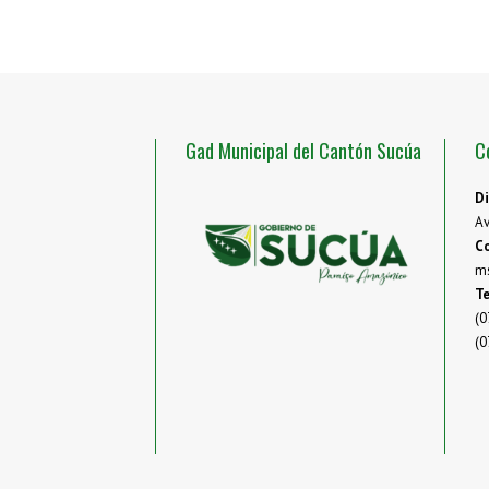
Gad Municipal del Cantón Sucúa
C
Di
Av
Co
m
Te
(0
(0