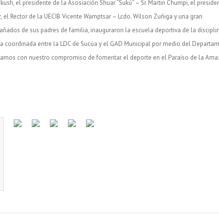
kush, el presidente de la Asosiación Shuar “Sukú” – Sr. Martin Chumpi, el preside
z, el Rector de la UECIB Vicente Wamptsar – Lcdo. Wilson Zuñiga y una gran
añados de sus padres de familia, inauguraron la escuela deportiva de la discipli
 coordinada entre la LDC de Sucúa y el GAD Municipal por medio del Departa
inuamos con nuestro compromiso de fomentar el deporte en el Paraíso de la Ama