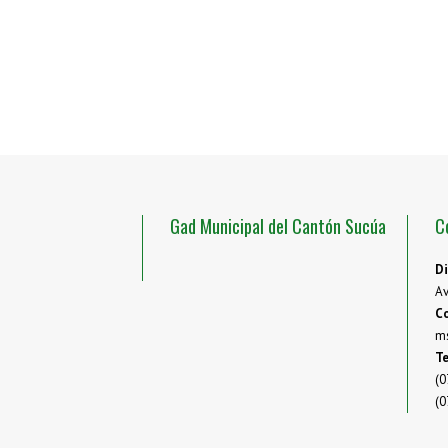
Gad Municipal del Cantón Sucúa
C
Di
Av
Co
m
Te
(0
(0