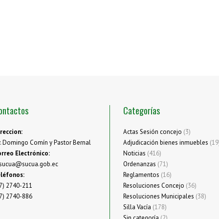
ontactos
Categorías
reccion:
Actas Sesión concejo
(3)
. Domingo Comín y Pastor Bernal
Adjudicación bienes inmuebles
(19
rreo Electrónico:
Noticias
(416)
sucua@sucua.gob.ec
Ordenanzas
(71)
léfonos:
Reglamentos
(16)
7) 2740-211
Resoluciones Concejo
(36)
7) 2740-886
Resoluciones Municipales
(38)
Silla Vacía
(178)
Sin categoría
(2)