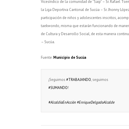
Vicesíndico de la comunidad de “Saip” – Sr. Rafael Tsen
la Liga Deportiva Cantonal de Sucúa – Sr. Jhonny Lópe
participación de niños y adolescentes inscritos, acomp
taekwondo, misma que estarán funcionando de manera
de Cultura y Desarrollo Social, de esta manera cont
– Sucúa.
Fuente:
Municipio de Sucúa
¡Seguimos
#TRABAJANDO
, seguimos
#SUMANDO
!
#AlcaldíaEnAcción
#EnriqueDelgadoAlcalde