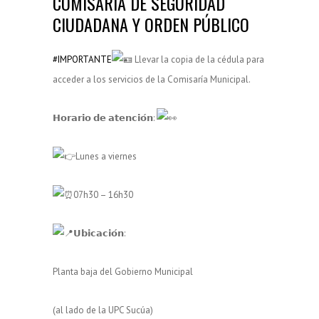
COMISARÍA DE SEGURIDAD
CIUDADANA Y ORDEN PÚBLICO
#IMPORTANTE
Llevar la copia de la cédula para
acceder a los s
ervicios de la Comisaría Municipal.
𝗛𝗼𝗿𝗮𝗿𝗶𝗼 𝗱𝗲 𝗮𝘁𝗲𝗻𝗰𝗶𝗼́𝗻:
Lunes a viernes
07h30 – 16h30
𝗨𝗯𝗶𝗰𝗮𝗰𝗶𝗼́𝗻:
Planta baja del Gobierno Municipal
(al lado de la UPC Sucúa)