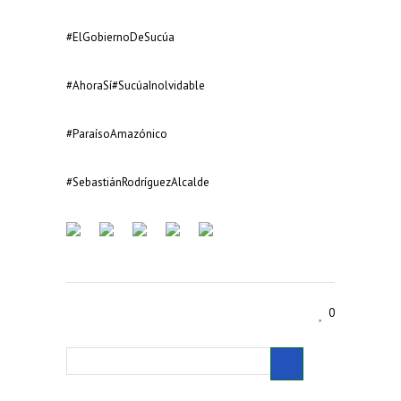
#ElGobiernoDeSucúa
#AhoraSí
#SucúaInolvidable
#ParaísoAmazónico
#SebastiánRodríguezAlcalde
0