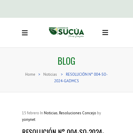
Side Menu
BUSCAR
CATEGORÍAS
BLOG
Actas Sesión concejo
(3)
Adjudicación bienes
Home
>
Noticias
>
RESOLUCIÓN N° 004-SO-
inmuebles
(19)
2024-GADMCS
Noticias
(416)
Ordenanzas
(71)
Reglamentos
(16)
Resoluciones
(74)
15
febrero
In
Noticias
,
Resoluciones Concejo
by
Resoluciones Concejo
yonynet
(36)
RESOLUCIÓN N° 004-SO-2024-