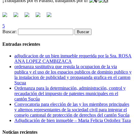
¡Trabajamos por el Paraíso, trabajamos por ti!
5
Buscar:
Entradas recientes
adjudicacion de un bien inmueble requerida por la Sra. ROSA
ANA LOPEZ CAMBIZACA
ordenanza sustitutiva que regula la ocupacion de la via
publica y el uso de los espacios publicos de dominio publico y
la instalacion de publicidad y propaganda grafica en el canton
Sucua
Ordenanza para la determinación, administración, control y
recaudación del impuesto de patentes municipales en el
cantón Sucúa
Convocatoria para elección de las y los miembros principales
y alternos representantes de la sociedad civil para integrar el
consejo cantonal de protección de derechos del cantón Sucúa
Adjudicación de bien inmueble – Maria Felicia Ordoñez Taza
Noticias recientes