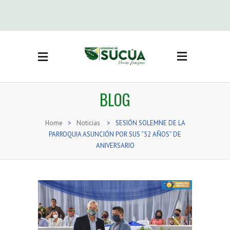
Side Menu
BUSCAR
CATEGORÍAS
BLOG
Actas Sesión concejo
(3)
Adjudicación bienes
Home
>
Noticias
>
SESIÓN SOLEMNE DE LA
inmuebles
(19)
PARROQUIA ASUNCIÓN POR SUS “52 AÑOS” DE
ANIVERSARIO
Noticias
(416)
Ordenanzas
(71)
Reglamentos
(16)
Resoluciones
(74)
Resoluciones Concejo
(36)