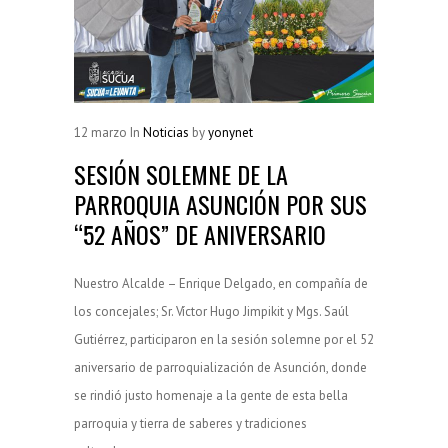
Resoluciones Municipales
(38)
Silla Vacía
(178)
Sin categoría
(2)
12
marzo
In
Noticias
by
yonynet
SÍGUENOS...
SESIÓN SOLEMNE DE LA
PARROQUIA ASUNCIÓN POR SUS
“52 AÑOS” DE ANIVERSARIO
Nuestro Alcalde – Enrique Delgado, en compañía de
los concejales; Sr. Víctor Hugo Jimpikit y Mgs. Saúl
Gutiérrez, participaron en la sesión solemne por el 52
aniversario de parroquialización de Asunción, donde
se rindió justo homenaje a la gente de esta bella
parroquia y tierra de saberes y tradiciones