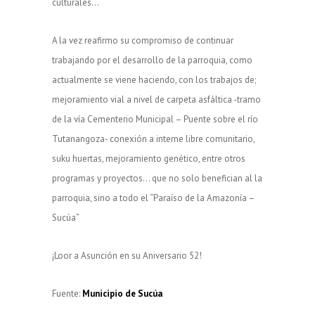
culturales…
A la vez reafirmo su compromiso de continuar
trabajando por el desarrollo de la parroquia, como
actualmente se viene haciendo, con los trabajos de;
mejoramiento vial a nivel de carpeta asfáltica -tramo
de la vía Cementerio Municipal – Puente sobre el río
Tutanangoza- conexión a interne libre comunitario,
suku huertas, mejoramiento genético, entre otros
programas y proyectos… que no solo benefician al la
parroquia, sino a todo el “Paraíso de la Amazonía –
Sucúa”
¡Loor a Asunción en su Aniversario 52!
Fuente:
Municipio de Sucúa