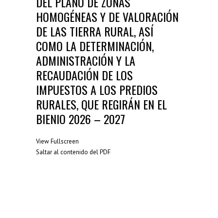
DEL PLANO DE ZONAS
Resoluciones Municipales
HOMOGÉNEAS Y DE VALORACIÓN
(38)
DE LAS TIERRA RURAL, ASÍ
Silla Vacía
(178)
COMO LA DETERMINACIÓN,
Sin categoría
(2)
ADMINISTRACIÓN Y LA
RECAUDACIÓN DE LOS
SÍGUENOS...
IMPUESTOS A LOS PREDIOS
RURALES, QUE REGIRÁN EN EL
BIENIO 2026 – 2027
View Fullscreen
Saltar al contenido del PDF