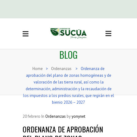
Side Menu
BUSCAR
BLOG
CATEGORÍAS
Actas Sesión concejo
(3)
Home
>
Ordenanzas
>
Ordenanza de
Adjudicación bienes
aprobación del plano de zonas homogéneas y de
inmuebles
(19)
valoración de las tierra rural, así como la
Noticias
(416)
determinación, administración y la recaudación de
los impuestos a los predios rurales, que regirán en el
Ordenanzas
(71)
bienio 2026 – 2027
Reglamentos
(16)
Resoluciones
(74)
20
febrero
In
Ordenanzas
by
yonynet
Resoluciones Concejo
ORDENANZA DE APROBACIÓN
(36)