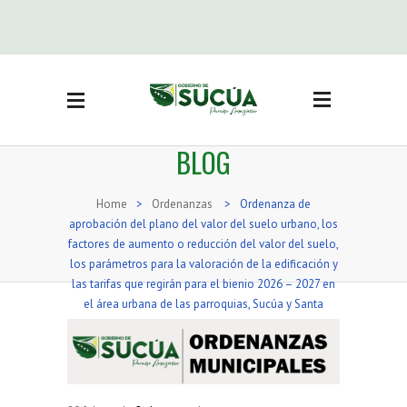
Side Menu
BUSCAR
BLOG
CATEGORÍAS
Actas Sesión concejo
(3)
Home
>
Ordenanzas
>
Ordenanza de
Adjudicación bienes
aprobación del plano del valor del suelo urbano, los
inmuebles
(19)
factores de aumento o reducción del valor del suelo,
Noticias
(416)
los parámetros para la valoración de la edificación y
las tarifas que regirán para el bienio 2026 – 2027 en
Ordenanzas
(71)
el área urbana de las parroquias, Sucúa y Santa
Reglamentos
(16)
Marianita de Jesús.
Resoluciones
(74)
Resoluciones Concejo
(36)