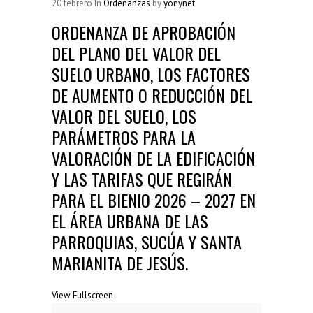
Resoluciones Municipales
20
febrero
In
Ordenanzas
by
yonynet
(38)
ORDENANZA DE APROBACIÓN
Silla Vacía
(178)
DEL PLANO DEL VALOR DEL
Sin categoría
(2)
SUELO URBANO, LOS FACTORES
DE AUMENTO O REDUCCIÓN DEL
SÍGUENOS...
VALOR DEL SUELO, LOS
PARÁMETROS PARA LA
VALORACIÓN DE LA EDIFICACIÓN
Y LAS TARIFAS QUE REGIRÁN
PARA EL BIENIO 2026 – 2027 EN
EL ÁREA URBANA DE LAS
PARROQUIAS, SUCÚA Y SANTA
MARIANITA DE JESÚS.
View Fullscreen
Saltar