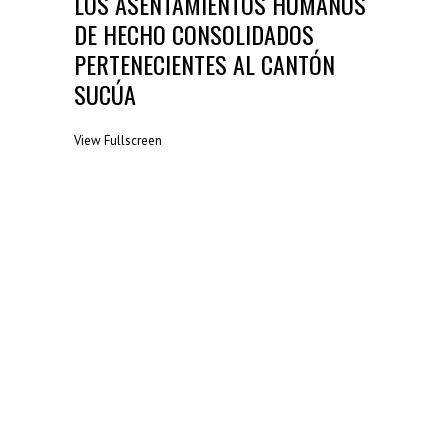
LOS ASENTAMIENTOS HUMANOS
DE HECHO CONSOLIDADOS
PERTENECIENTES AL CANTÓN
SUCÚA
View Fullscreen
Saltar
al
contenido
del
PDF