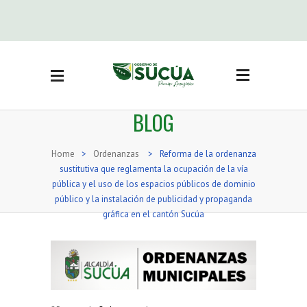
Side Menu
BUSCAR
BLOG
CATEGORÍAS
Actas Sesión concejo
(3)
Home
>
Ordenanzas
>
Reforma de la ordenanza
Adjudicación bienes
sustitutiva que reglamenta la ocupación de la vía
inmuebles
(19)
pública y el uso de los espacios públicos de dominio
Noticias
(416)
público y la instalación de publicidad y propaganda
gráfica en el cantón Sucúa
Ordenanzas
(71)
Reglamentos
(16)
Resoluciones
(74)
Resoluciones Concejo
(36)