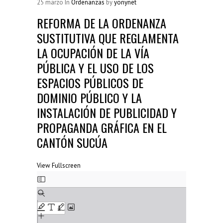
Resoluciones Municipales
25
marzo
In
Ordenanzas
by
yonynet
(38)
REFORMA DE LA ORDENANZA
Silla Vacía
(178)
SUSTITUTIVA QUE REGLAMENTA
Sin categoría
(2)
LA OCUPACIÓN DE LA VÍA
PÚBLICA Y EL USO DE LOS
SÍGUENOS...
ESPACIOS PÚBLICOS DE
DOMINIO PÚBLICO Y LA
INSTALACIÓN DE PUBLICIDAD Y
PROPAGANDA GRÁFICA EN EL
CANTÓN SUCÚA
View Fullscreen
Saltar
al
contenido
del
PDF