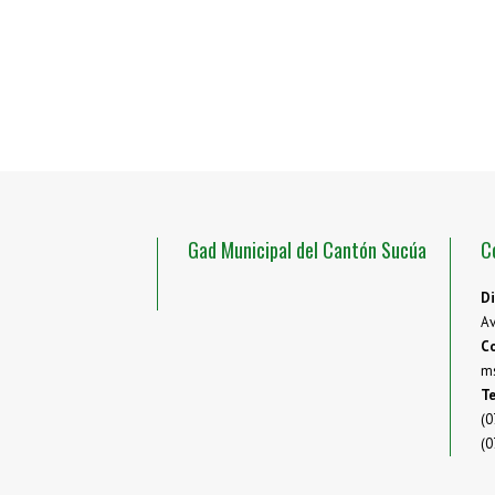
Gad Municipal del Cantón Sucúa
C
Di
Av
Co
m
Te
(0
(0