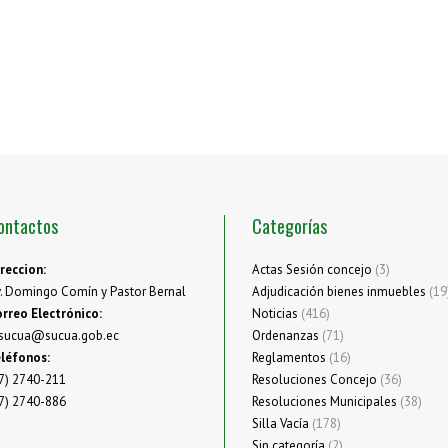
ontactos
Categorías
reccion:
Actas Sesión concejo
(3)
. Domingo Comín y Pastor Bernal
Adjudicación bienes inmuebles
(19
rreo Electrónico:
Noticias
(416)
sucua@sucua.gob.ec
Ordenanzas
(71)
léfonos:
Reglamentos
(16)
7) 2740-211
Resoluciones Concejo
(36)
7) 2740-886
Resoluciones Municipales
(38)
Silla Vacía
(178)
Sin categoría
(2)