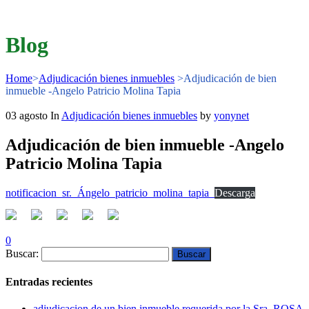
Blog
Home
>
Adjudicación bienes inmuebles
>
Adjudicación de bien
inmueble -Angelo Patricio Molina Tapia
03
agosto
In
Adjudicación bienes inmuebles
by
yonynet
Adjudicación de bien inmueble -Angelo
Patricio Molina Tapia
notificacion_sr._Ángelo_patricio_molina_tapia_
Descarga
0
Buscar:
Entradas recientes
adjudicacion de un bien inmueble requerida por la Sra. ROSA