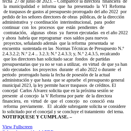
fecha 27 de junio de 2023. – Comparece la directora financiera de
la municipalidad e informa que ha presentado la VI Reforma
de traspasos de gastos al presupuesto prorrogado del año 2022 por
pedido de los señores directores de obras públicas, de la dirección
administrativa y coordinación interinstitucional, para poder
continuar con los procesos que están pendientes de
contratación, algunas obras ya fueron ejecutadas en el año 2022
y ahora habría que reprogramar esos saldos para nuevos
proyectos, señalando además que la reforma presentada se
encuentra sustentada en las Normas Técnicas de Presupuesto N.º
2.4.3.2.2; N.º 2.4 .. 3.2.3; N.º 2.4.3.3; y, N.º 2.4.3.5, recalcando
que los directores han solicitado sacar fondos de partidas
presupuestarias que ya no se van a utilizar, en virtud de que ya han
sido ejecutados los proyectos durante el año 2022 o durante el
periodo prorrogado hasta la fecha de posesión de la actual
administración y que hasta que se apruebe el presupuesto general
municipal 2023, la ley permite hacer traspasos de créditos. El
concejal Carlos Álvarez solicita que en la próxima sesión se
presente al concejo la V Reforma por parte de la directora
financiera, en virtud de que el concejo no conoció esta
reforma previamente. El alcalde subrogante solicita se considere
lo solicitado por el concejal y se concluye el tratamiento del tema.
NOTIFIQUESE Y CUMPLASE. –
View Fullscreen