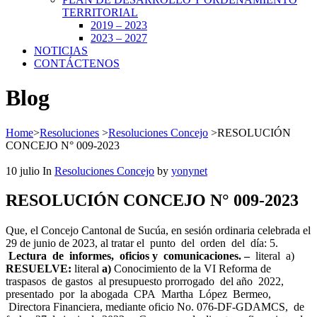
TERRITORIAL
2019 – 2023
2023 – 2027
NOTICIAS
CONTÁCTENOS
Blog
Home
>
Resoluciones
>
Resoluciones Concejo
>
RESOLUCIÓN
CONCEJO N° 009-2023
10
julio
In
Resoluciones Concejo
by
yonynet
RESOLUCIÓN CONCEJO N° 009-2023
Que, el Concejo Cantonal de Sucúa, en sesión ordinaria celebrada el
29 de junio de 2023, al tratar el punto del orden del día: 5.
Lectura de informes, oficios y comunicaciones. –
literal a)
RESUELVE:
literal
a)
Conocimiento de la VI Reforma de
traspasos de gastos al presupuesto prorrogado del año 2022,
presentado por la abogada CPA Martha López Bermeo,
Directora Financiera, mediante oficio No. 076-DF-GDAMCS, de