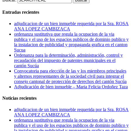
Entradas recientes
adjudicacion de un bien inmueble requerida por la Sra. ROSA
ANA LOPEZ CAMBIZACA
ordenanza sustitutiva que regula la ocupacion de la via
publica y el uso de los espacios publicos de dominio publico y
la instalacion de publicidad y propaganda grafica en el canton
Sucua
Ordenanza para la determinación, administración, control y
recaudación del impuesto de patentes municipales en el
cantón Sucúa
Convocatoria para elección de las y los miembros principales
y alternos representantes de la sociedad civil para integrar el
consejo cantonal de protección de derechos del cantón Sucúa
Adjudicación de bien inmueble – Maria Felicia Ordoñez Taza
Noticias recientes
adjudicacion de un bien inmueble requerida por la Sra. ROSA
ANA LOPEZ CAMBIZACA
ordenanza sustitutiva que regula la ocupacion de la via
publica y el uso de los espacios publicos de dominio publico y
la instalacion de publicidad y propaganda grafica en el canton