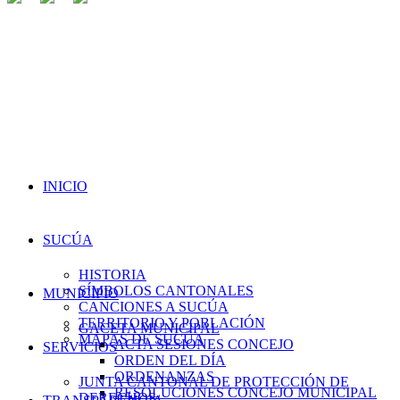
INICIO
SUCÚA
HISTORIA
SÍMBOLOS CANTONALES
MUNICIPIO
CANCIONES A SUCÚA
TERRITORIO Y POBLACIÓN
GACETA MUNICIPAL
MAPAS DE SUCÚA
ACTA SESIONES CONCEJO
SERVICIOS
ORDEN DEL DÍA
ORDENANZAS
JUNTA CANTONAL DE PROTECCIÓN DE
RESOLUCIONES CONCEJO MUNICIPAL
DERECHOS