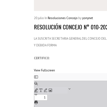
20
julio
In
Resoluciones Concejo
by
yonynet
RESOLUCIÓN CONCEJO N° 010-2
LA SUSCRITA SECRETARIA GENERAL DEL CONCEJO DEL
Y DEBIDA FORMA
CERTIFICO:
View Fullscreen
Saltar
al
contenido
del
PDF