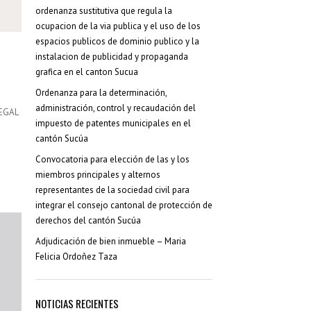
Resoluciones Municipales
ordenanza sustitutiva que regula la
(38)
ocupacion de la via publica y el uso de los
Silla Vacía
(178)
espacios publicos de dominio publico y la
instalacion de publicidad y propaganda
Sin categoría
(2)
grafica en el canton Sucua
Ordenanza para la determinación,
SÍGUENOS...
administración, control y recaudación del
EGAL
impuesto de patentes municipales en el
cantón Sucúa
Convocatoria para elección de las y los
miembros principales y alternos
representantes de la sociedad civil para
integrar el consejo cantonal de protección de
derechos del cantón Sucúa
Adjudicación de bien inmueble – Maria
Felicia Ordoñez Taza
NOTICIAS RECIENTES