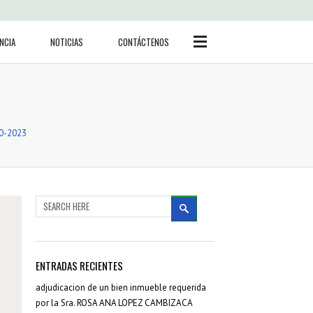
Side Menu
BUSCAR
NCIA
NOTICIAS
CONTÁCTENOS
CATEGORÍAS
0-2023
Actas Sesión concejo
(3)
Adjudicación bienes
inmuebles
(19)
Noticias
(416)
Ordenanzas
(71)
Reglamentos
(16)
ENTRADAS RECIENTES
Resoluciones
(74)
Resoluciones Concejo
adjudicacion de un bien inmueble requerida
(36)
por la Sra. ROSA ANA LOPEZ CAMBIZACA