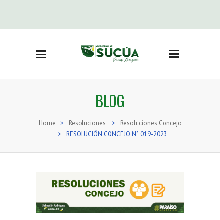
Side Menu
BUSCAR
CATEGORÍAS
BLOG
Actas Sesión concejo
(3)
Adjudicación bienes
Home
>
Resoluciones
>
Resoluciones Concejo
inmuebles
(19)
>
RESOLUCIÓN CONCEJO N° 019-2023
Noticias
(416)
Ordenanzas
(71)
Reglamentos
(16)
Resoluciones
(74)
Resoluciones Concejo
(36)