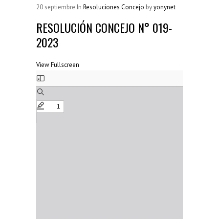
Resoluciones Municipales
20
septiembre
In
Resoluciones Concejo
by
yonynet
(38)
RESOLUCIÓN CONCEJO N° 019-
Silla Vacía
(178)
2023
Sin categoría
(2)
View Fullscreen
SÍGUENOS...
Saltar
al
contenido
del
PDF