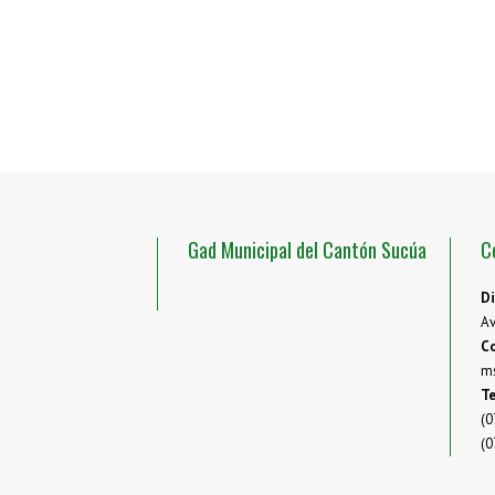
Gad Municipal del Cantón Sucúa
C
Di
Av
Co
m
Te
(0
(0