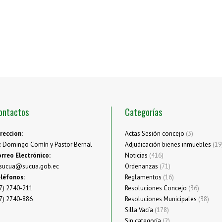
ontactos
Categorías
reccion:
Actas Sesión concejo
(3)
. Domingo Comín y Pastor Bernal
Adjudicación bienes inmuebles
(19
rreo Electrónico:
Noticias
(416)
sucua@sucua.gob.ec
Ordenanzas
(71)
léfonos:
Reglamentos
(16)
7) 2740-211
Resoluciones Concejo
(36)
7) 2740-886
Resoluciones Municipales
(38)
Silla Vacía
(178)
Sin categoría
(2)