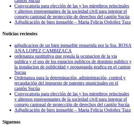
cantón Sucúa
Convocatoria para elección de las y los miembros principales
y alternos representantes de la sociedad civil para integrar el
consejo cantonal de protección de derechos del cantón Sucúa
Adjudicación de bien inmueble – Maria Felicia Ordoñez Taza
Noticias recientes
adjudicacion de un bien inmueble requerida por la Sra. ROSA
ANA LOPEZ CAMBIZACA
ordenanza sustitutiva que regula la ocupacion de la via
publica y el uso de los espacios publicos de dominio publico y
la instalacion de publicidad y propaganda grafica en el canton
Sucua
Ordenanza para la determinación, administración, control y
recaudación del impuesto de patentes municipales en el
cantón Sucúa
Convocatoria para elección de las y los miembros principales
y alternos representantes de la sociedad civil para integrar el
consejo cantonal de protección de derechos del cantón Sucúa
Adjudicación de bien inmueble – Maria Felicia Ordoñez Taza
Síguenos