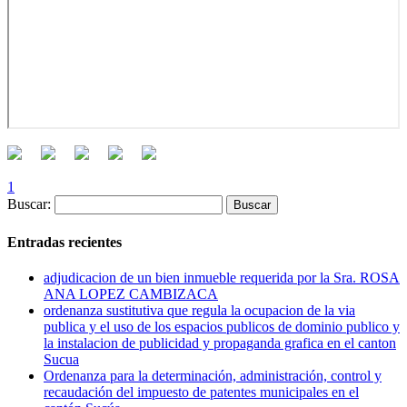
1
Buscar:
Entradas recientes
adjudicacion de un bien inmueble requerida por la Sra. ROSA
ANA LOPEZ CAMBIZACA
ordenanza sustitutiva que regula la ocupacion de la via
publica y el uso de los espacios publicos de dominio publico y
la instalacion de publicidad y propaganda grafica en el canton
Sucua
Ordenanza para la determinación, administración, control y
recaudación del impuesto de patentes municipales en el