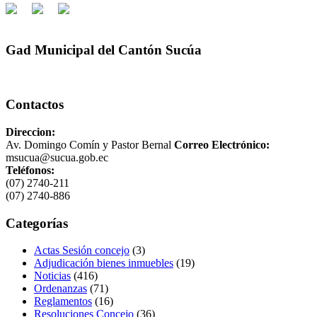
Gad Municipal del Cantón Sucúa
Contactos
Direccion:
Av. Domingo Comín y Pastor Bernal
Correo Electrónico:
msucua@sucua.gob.ec
Teléfonos:
(07) 2740-211
(07) 2740-886
Categorías
Actas Sesión concejo
(3)
Adjudicación bienes inmuebles
(19)
Noticias
(416)
Ordenanzas
(71)
Reglamentos
(16)
Resoluciones Concejo
(36)