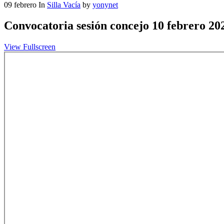
09
febrero
In
Silla Vacía
by
yonynet
Convocatoria sesión concejo 10 febrero 20
View Fullscreen
Saltar
al
contenido
del
PDF