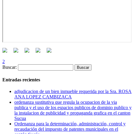
2
Buscar:
Entradas recientes
adjudicacion de un bien inmueble requerida por la Sra. ROSA
ANA LOPEZ CAMBIZACA
ordenanza sustitutiva que regula la ocupacion de la via
publica y el uso de los espacios publicos de dominio publico y
la instalacion de publicidad y propaganda grafica en el canton
Sucua
Ordenanza para la determinación, administración, control y
recaudación del impuesto de patentes municipales en el