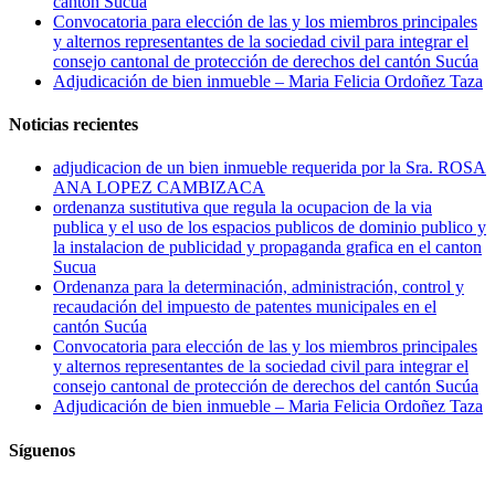
cantón Sucúa
Convocatoria para elección de las y los miembros principales
y alternos representantes de la sociedad civil para integrar el
consejo cantonal de protección de derechos del cantón Sucúa
Adjudicación de bien inmueble – Maria Felicia Ordoñez Taza
Noticias recientes
adjudicacion de un bien inmueble requerida por la Sra. ROSA
ANA LOPEZ CAMBIZACA
ordenanza sustitutiva que regula la ocupacion de la via
publica y el uso de los espacios publicos de dominio publico y
la instalacion de publicidad y propaganda grafica en el canton
Sucua
Ordenanza para la determinación, administración, control y
recaudación del impuesto de patentes municipales en el
cantón Sucúa
Convocatoria para elección de las y los miembros principales
y alternos representantes de la sociedad civil para integrar el
consejo cantonal de protección de derechos del cantón Sucúa
Adjudicación de bien inmueble – Maria Felicia Ordoñez Taza
Síguenos