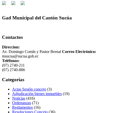
Gad Municipal del Cantón Sucúa
Contactos
Direccion:
Av. Domingo Comín y Pastor Bernal
Correo Electrónico:
msucua@sucua.gob.ec
Teléfonos:
(07) 2740-211
(07) 2740-886
Categorías
Actas Sesión concejo
(3)
Adjudicación bienes inmuebles
(19)
Noticias
(416)
Ordenanzas
(71)
Reglamentos
(16)
Resoluciones Concejo
(36)