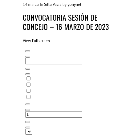
Resoluciones Municipales
14
marzo
In
Silla Vacía
by
yonynet
(38)
CONVOCATORIA SESIÓN DE
Silla Vacía
(178)
CONCEJO – 16 MARZO DE 2023
Sin categoría
(2)
View Fullscreen
SÍGUENOS...
Saltar
al
contenido
del
PDF