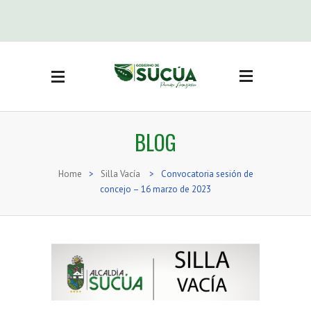
Side Menu
BUSCAR
CATEGORÍAS
BLOG
Actas Sesión concejo
(3)
Adjudicación bienes
Home
>
Silla Vacía
>
Convocatoria sesión de
inmuebles
(19)
concejo – 16 marzo de 2023
Noticias
(416)
Ordenanzas
(71)
Reglamentos
(16)
Resoluciones
(74)
Resoluciones Concejo
(36)